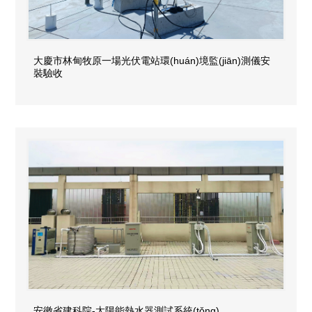
大慶市林甸牧原一場光伏電站環(huán)境監(jiān)測儀安
裝驗收
安徽省建科院-太陽能熱水器測試系統(tǒng)