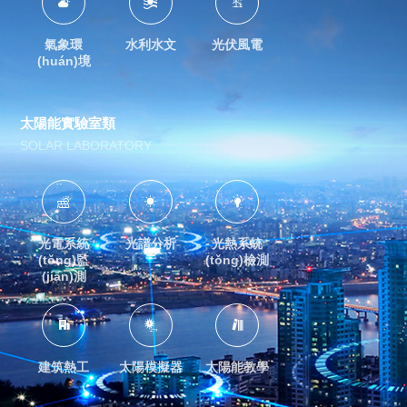



氣象環
水利水文
光伏風電
(huán)境
太陽能實驗室類
SOLAR LABORATORY



光電系統
光譜分析
光熱系統
(tǒng)監
(tǒng)檢測
(jiān)測



建筑熱工
太陽模擬器
太陽能教學