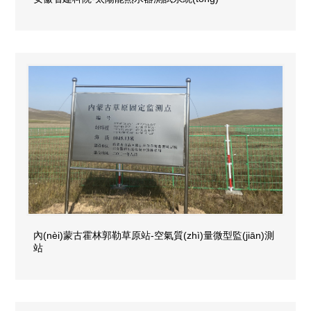
內(nèi)蒙古霍林郭勒草原站-空氣質(zhì)量微型監(jiān)測
站