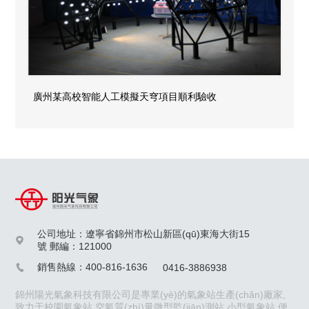
廣州某高校智能人工模擬天穹項目順利驗收
公司地址：遼寧省錦州市松山新區(qū)東海大街15

號 郵編：121000
銷售熱線：400-816-1636
0416-3886938

錦州陽光氣象科技有限公司是專業(yè)的氣象站生產(chǎn)廠家,
致力于校園氣象站,空氣質(zhì)量微型監(jiān)測站,小型氣象站,便