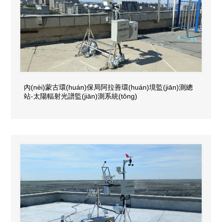
內(nèi)蒙古環(huán)保局阿拉善環(huán)境監(jiān)測總
站-太陽輻射光譜監(jiān)測系統(tǒng)