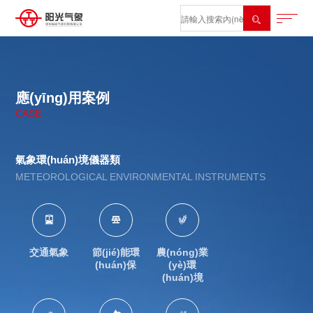

應(yīng)用案例
CASE
氣象環(huán)境儀器類
METEOROLOGICAL ENVIRONMENTAL INSTRUMENTS



交通氣象
節(jié)能環
農(nóng)業
(huán)保
(yè)環
(huán)境