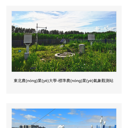
東北農(nóng)業(yè)大學-標準農(nóng)業(yè)氣象觀測站